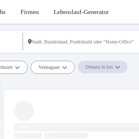
bs
Firmen
Lebenslauf-Generator
Distanz in km
itszeit
Vertragsart
s