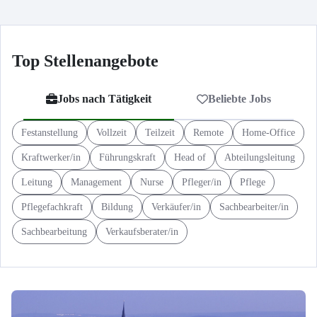
Top Stellenangebote
Jobs nach Tätigkeit
Beliebte Jobs
Festanstellung
Vollzeit
Teilzeit
Remote
Home-Office
Kraftwerker/in
Führungskraft
Head of
Abteilungsleitung
Leitung
Management
Nurse
Pfleger/in
Pflege
Pflegefachkraft
Bildung
Verkäufer/in
Sachbearbeiter/in
Sachbearbeitung
Verkaufsberater/in