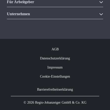
Für Arbeitgeber
Unsere Produkte
Unternehmen
Vakanzkostenrechner
Über Regio Jobanzeiger
Kontakt
Offene Jobs
Newsletter abonnieren
AGB
Datenschutzerklärung
Impressum
Cookie-Einstellungen
Barrierefreiheitserklärung
© 2026 Regio-Jobanzeiger GmbH & Co. KG