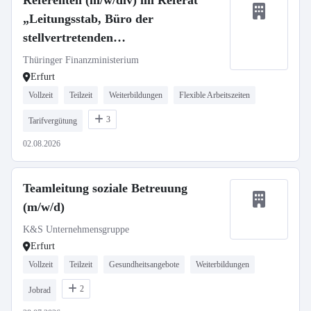
Referenten (m/w/div) im Referat
„Leitungsstab, Büro der
stellvertretenden
Ministerpräsidentin, Presse und
Thüringer Finanzministerium
Grundsatz“ im Thüringer
Erfurt
Finanzministerium
Vollzeit
Teilzeit
Weiterbildungen
Flexible Arbeitszeiten
3
Tarifvergütung
02.08.2026
Teamleitung soziale Betreuung
(m/w/d)
K&S Unternehmensgruppe
Erfurt
Vollzeit
Teilzeit
Gesundheitsangebote
Weiterbildungen
2
Jobrad