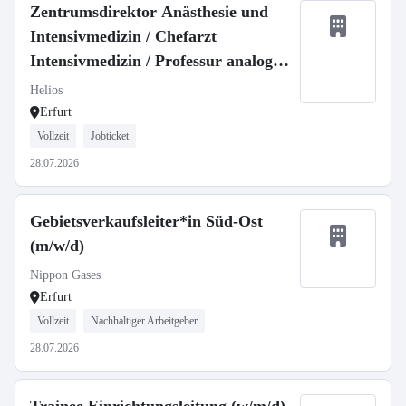
Zentrumsdirektor Anästhesie und
Intensivmedizin / Chefarzt
Intensivmedizin / Professur analog
W3 (m/w/d)
Helios
Erfurt
Vollzeit
Jobticket
28.07.2026
Gebietsverkaufsleiter*in Süd-Ost
(m/w/d)
Nippon Gases
Erfurt
Vollzeit
Nachhaltiger Arbeitgeber
28.07.2026