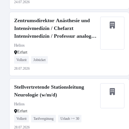
24.07.2026
Zentrumsdirektor Anästhesie und
Intensivmedizin / Chefarzt
Intensivmedizin / Professur analog
W3 (m/w/d)
Helios
Erfurt
Vollzeit
Jobticket
28.07.2026
Stellvertretende Stationsleitung
Neurologie (w/m/d)
Helios
Erfurt
Vollzeit
Tarifvergütung
Urlaub >= 30
28.07.2026