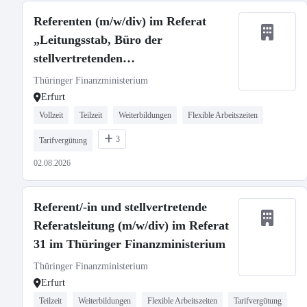
Referenten (m/w/div) im Referat
„Leitungsstab, Büro der
stellvertretenden
Ministerpräsidentin, Presse und
Thüringer Finanzministerium
Grundsatz“ im Thüringer
Erfurt
Finanzministerium
Vollzeit
Teilzeit
Weiterbildungen
Flexible Arbeitszeiten
3
Tarifvergütung
02.08.2026
Referent/-in und stellvertretende
Referatsleitung (m/w/div) im Referat
31 im Thüringer Finanzministerium
Thüringer Finanzministerium
Erfurt
Teilzeit
Weiterbildungen
Flexible Arbeitszeiten
Tarifvergütung