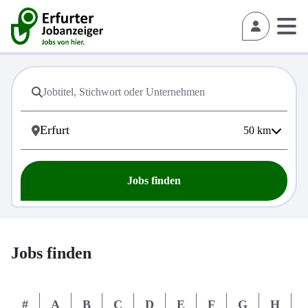
50
km
Jobs finden
Jobs finden
#
A
B
C
D
E
F
G
H
I