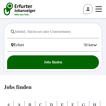
50
km
Jobs finden
Jobs finden
#
A
B
C
D
E
F
G
H
I