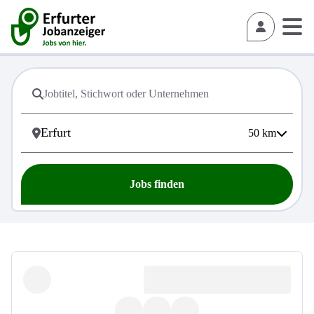
50
km
Jobs finden