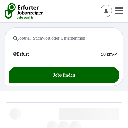
50
km
Jobs finden