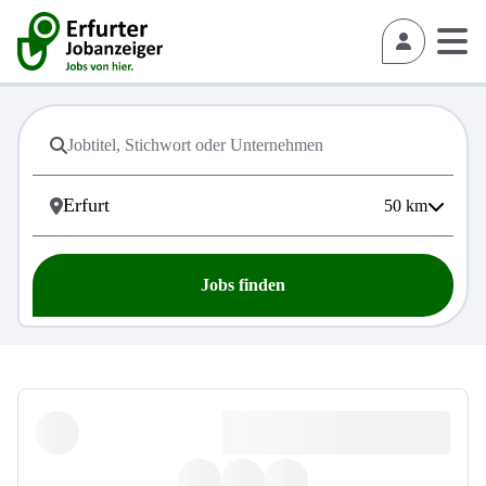
50
km
Jobs finden