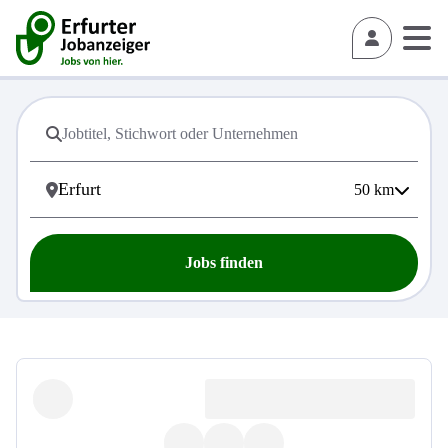
50
km
Jobs finden