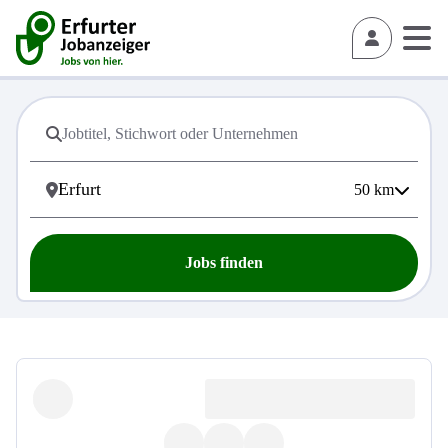
50
km
Jobs finden