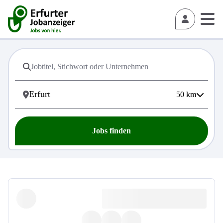
50
km
Jobs finden