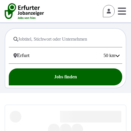
50
km
Jobs finden