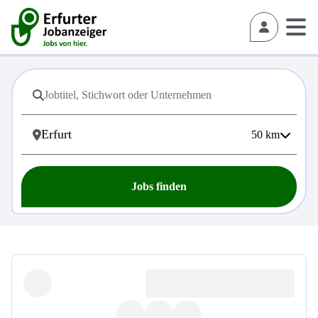
50
km
Jobs finden