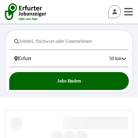
50
km
Jobs finden