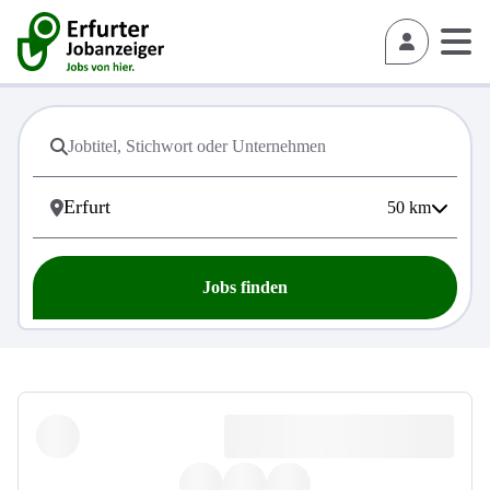
50
km
Jobs finden