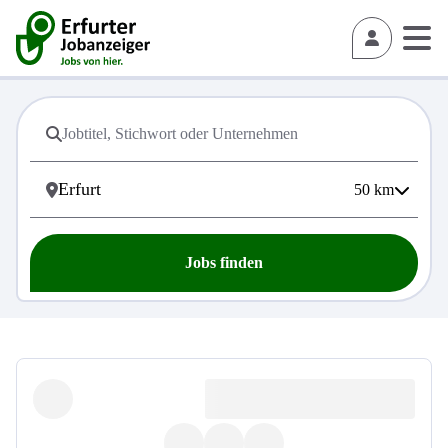
50
km
Jobs finden