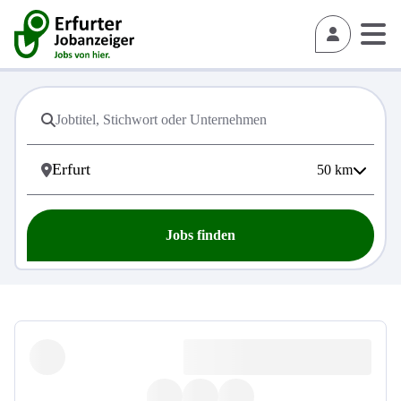
50
km
Jobs finden