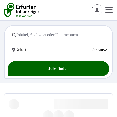
50
km
Jobs finden