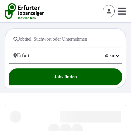
50
km
Jobs finden