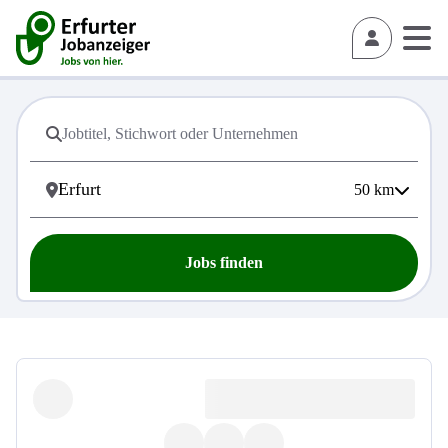
50
km
Jobs finden