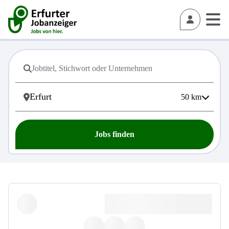
50
km
Jobs finden