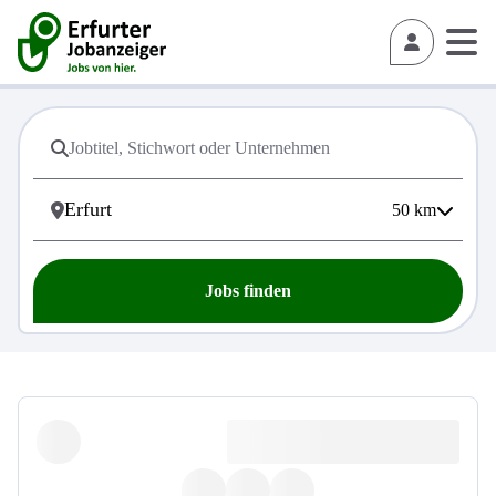
50
km
Jobs finden