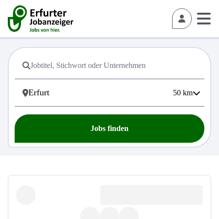
50
km
Jobs finden