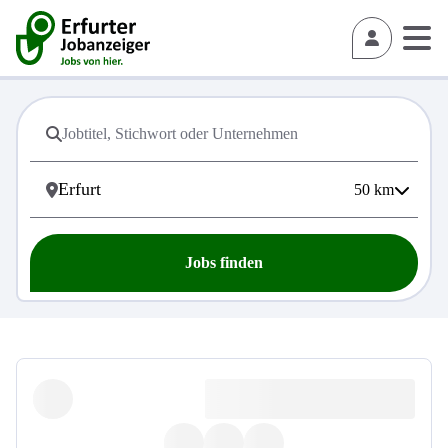
50
km
Jobs finden