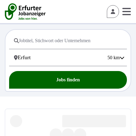
50
km
Jobs finden