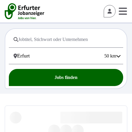
50
km
Jobs finden