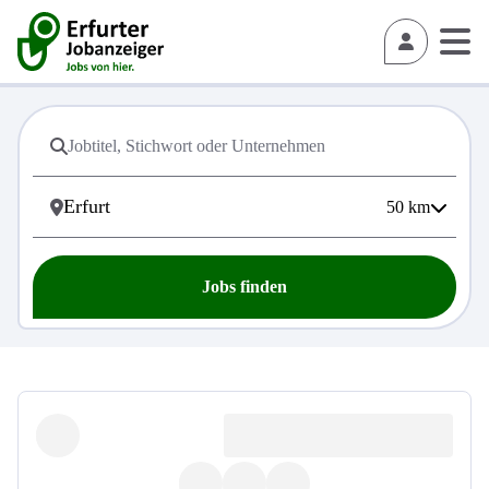
50
km
Jobs finden