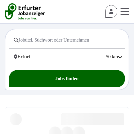
50
km
Jobs finden