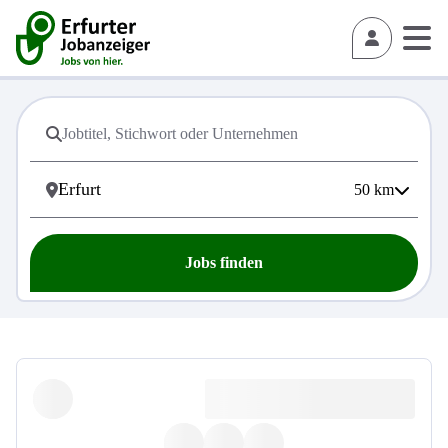
50
km
Jobs finden