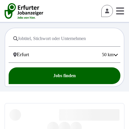
50
km
Jobs finden