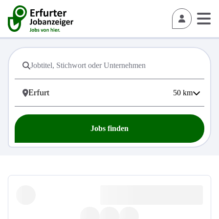
50
km
Jobs finden