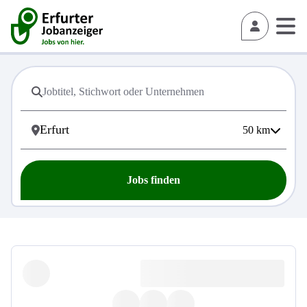
50
km
Jobs finden