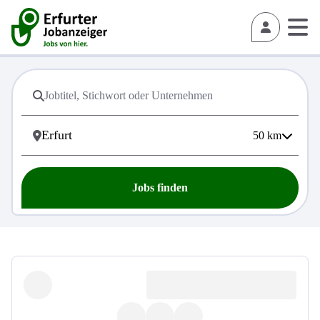
50
km
Jobs finden