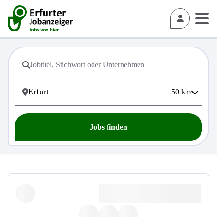
50
km
Jobs finden