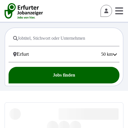
50
km
Jobs finden