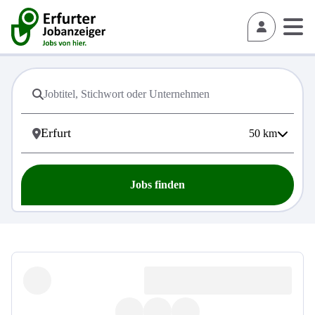
50
km
Jobs finden