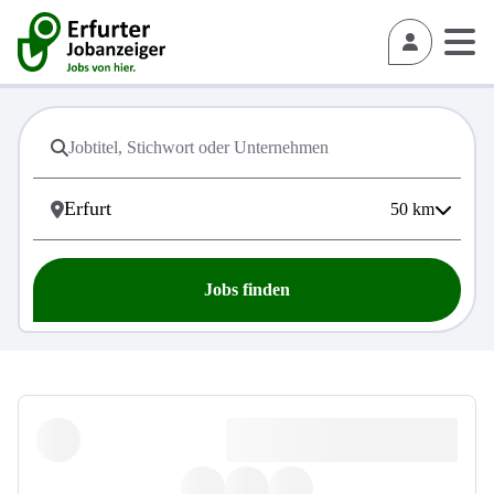
50
km
Jobs finden