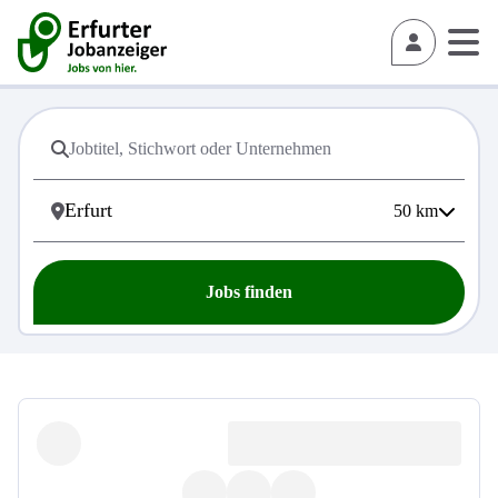
50
km
Jobs finden