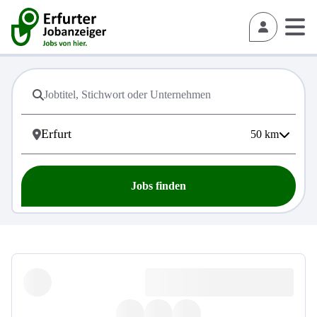
50
km
Jobs finden