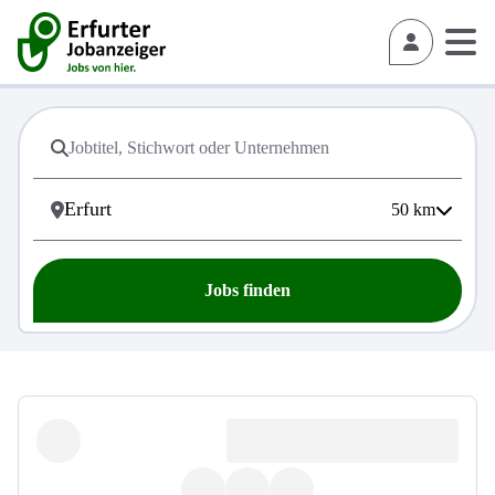
50
km
Jobs finden