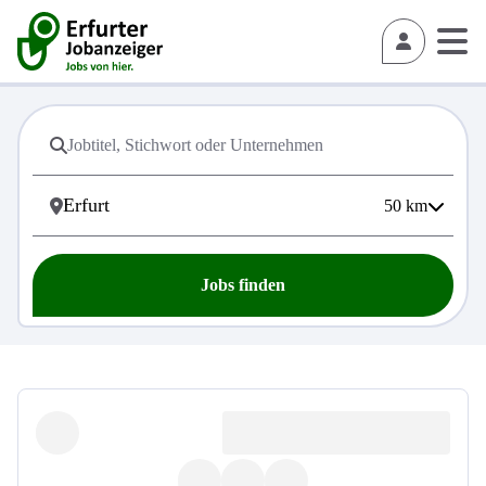
50
km
Jobs finden