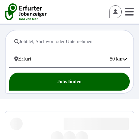
50
km
Jobs finden