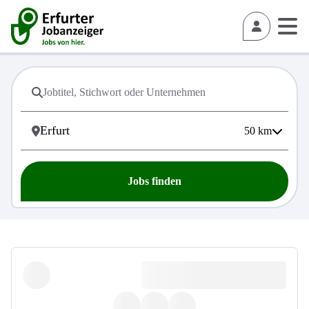
50
km
Jobs finden