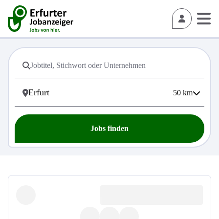
50
km
Jobs finden