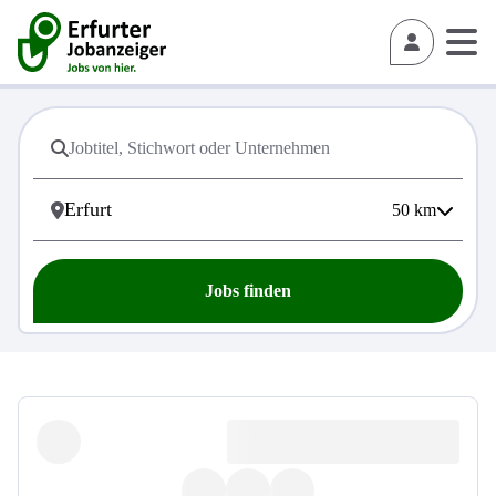
50
km
Jobs finden