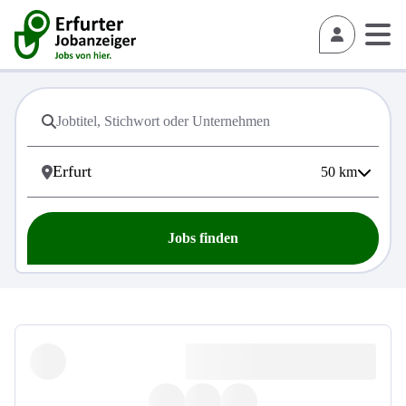
50
km
Jobs finden