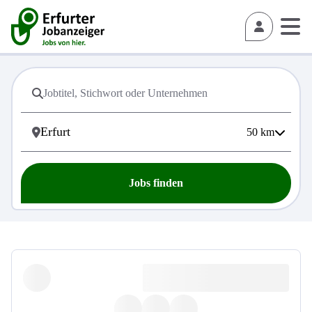
50
km
Jobs finden