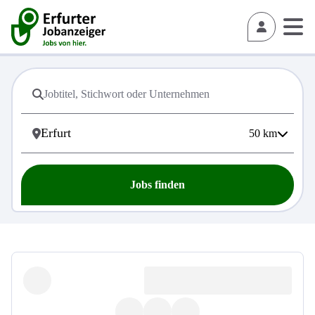
50
km
Jobs finden