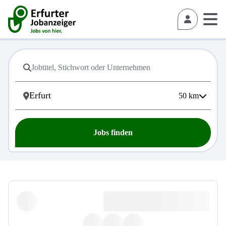
50
km
Jobs finden